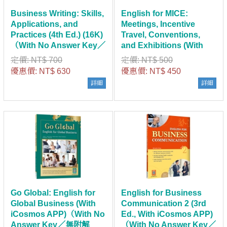
Business Writing: Skills,
English for MICE:
Applications, and
Meetings, Incentive
Practices (4th Ed.) (16K)
Travel, Conventions,
（With No Answer Key／
and Exhibitions (With
無附解答）
iCosmos APP)（With No
定價:
NT$ 700
定價:
NT$ 500
Answer Key／無附解
優惠價:
NT$ 630
優惠價:
NT$ 450
答）
詳細
詳細
Go Global: English for
English for Business
Global Business (With
Communication 2 (3rd
iCosmos APP)（With No
Ed., With iCosmos APP)
Answer Key／無附解
（With No Answer Key／