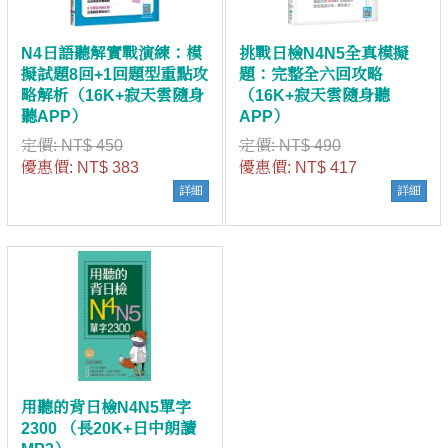
N4日語聽解實戰演練：模
挑戰日檢N4N5全真模擬
擬試題8回+1回題型重點攻
題：完整全六回攻略
略解析（16K+寂天雲隨身
（16K+寂天雲隨身聽
聽APP）
APP）
定價:
NT$ 450
定價:
NT$ 490
優惠價:
NT$ 383
優惠價:
NT$ 417
詳細
詳細
用聽的背日檢N4N5單字
2300 （長20K+日中朗讀