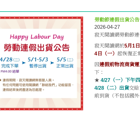
勞動節連假出貨公告
2026-04-27
寂天閱讀網勞動節連
寂天閱讀網於
5月1
4日（一）
起恢復正
因
連假前物流商貨運
下：
★
4/27（一）下
4/28（二）出貨
交給
前到貨（不包括國外、偏