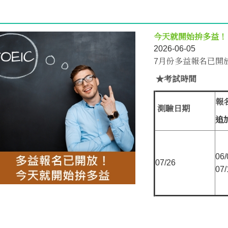
今天就開始拚多益！
2026-06-05
7月份多益報名已開
★考試時間
報
測驗日期
追
06/
07
/
26
07/