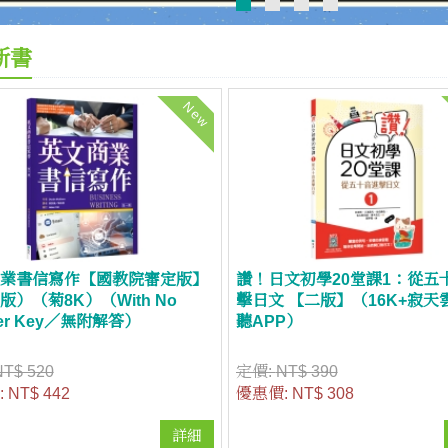
新書
New
業書信寫作【國教院審定版】
讚！日文初學20堂課1：從五
版）（菊8K）（With No
擊日文 【二版】（16K+寂天
er Key／無附解答）
聽APP）
NT$ 520
定價:
NT$ 390
:
NT$ 442
優惠價:
NT$ 308
詳細