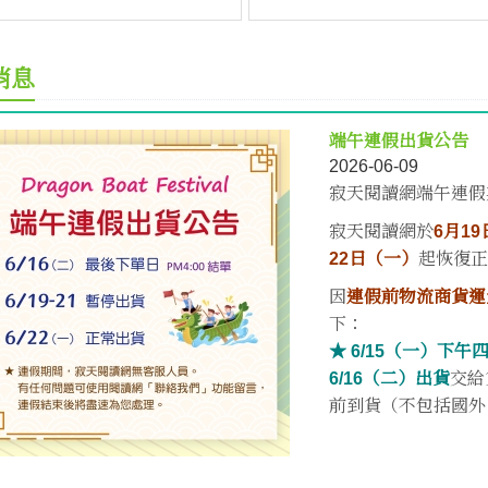
消息
端午連假出貨公告
2026-06-09
寂天閱讀網端午連假
寂天閱讀網於
6月1
22日（一）
起恢復
因
連假前物流商貨運
下：
★ 6/15（一）下
6/16（二）出貨
交給
前到貨（不包括國外、偏