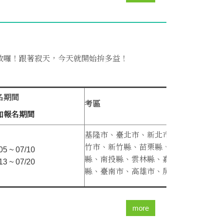
放囉！跟著寂天，今天就開始拚多益！
名期間
考區
加報名期間
基隆市、
臺北市、
新北市、
桃園市、
新
竹市、
新竹縣、
苗栗縣、
臺中市、
彰化
05 ~ 07/10
縣、
南投縣、
雲林縣、
嘉義市、
嘉義
13 ~ 07/20
縣、
臺南市、
高雄市、
屏 ...
more