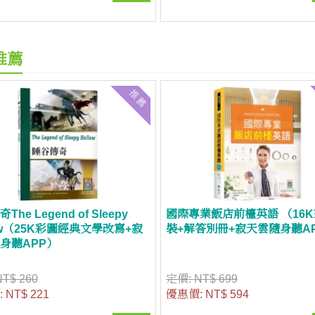
推薦
推薦
he Legend of Sleepy
國際專業飯店前檯英語 （16
low（25K彩圖經典文學改寫+寂
裝+解答別冊+寂天雲隨身聽A
身聽APP）
NT$ 260
定價:
NT$ 699
:
NT$ 221
優惠價:
NT$ 594