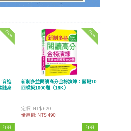
New
New
十音進
新制多益閱讀高分金榜演練：關鍵10
雲隨身
回模擬1000題（16K）
定價:
NT$ 620
優惠價:
NT$ 490
詳細
詳細