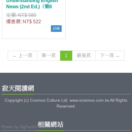
Understanding English
News (2nd Ed.)（菊8
K+寂天雲隨身聽APP）
定價:
NT$ 580
（With No Answer Key／
優惠價:
NT$ 522
無附解答）
詳細
← 上一頁
第一頁
1
最後頁
下一頁 →
寂天閱讀網
Copyright (c) Cosmos Culture Ltd. www.icosmos.com.tw All Rights
Reserved.
相關網站
Power by
DgFactor