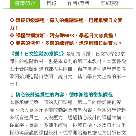
書籍簡介
目錄
作者/譯者
詳細資料
❖ 銜接初級課程，深入的進階課程，迅速累積日文實
力！
❖ 課程架構清晣，附有聲MP3，學起日文無負擔！
❖ 豐富的例句，多樣的練習題，迅速累積日語實力。
《讚！日文進階20堂課1》
是銜接《讚！日文初學20堂
課》的進階教材，也是本系列的第三本教材。本套書從
五十音開始到進階課程共四冊，循序漸進引導學習者從
零開始到進階自然開口說日文，踏出學日文正確的第一
步！
１ 精心設計連貫性的內容，循序漸進的銜接課程
本書承續從第一冊的入門課程、第二冊的動詞變化等
等，深入更多元多變的動詞及句型內容。全系列學習起
來既有連貫性，又沒壓力。透過精心設計的課程架構，
從單字、會話、多樣化練習，挑戰日檢，以及日本文化
探訪等嚴謹的課程設計，從零開始無負擔地踏出學日文