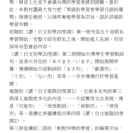
勢，發音上也並不會讓台灣的學習者感到困難。基於
此，本教材盡最大努力把「華語的學習者學習日語的優
勢」發揮至極致，以循序漸進學習為宗旨，設計詳細的
學習步驟。
初階的《讚！日文初學20堂課》第一冊先從五十音假名
學習開始，完整介紹完假名之後，開始進入名詞、形容
詞等句型會話內容。
《讚！日文初學20堂課》第二冊開始引導學生學習動詞
句，從表示存在的「あります／います」開始展開序
幕，慢慢開始介紹動詞的「ます形」、「辭書形」、
「て形」、「ない形」等等。一步步慢慢打好學習基
礎。
進階的《讚！日文進階20堂課1》，也就本系列的第三
冊深入進階更多元的內容，一一介紹實用文法表現，像
是「可能形」、「受授動詞」、「被動形」、「使役
形」等。後續也將繼續推出第四冊《讚！日文進階20堂
課2》。
第三冊延續前二冊的「輕鬆快樂的學習」的編寫宗旨，