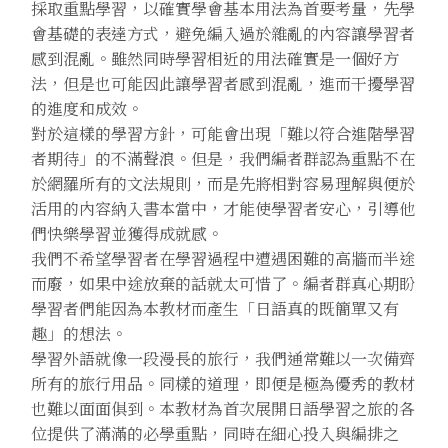
採取重點學習，以確實學會基本用法為首要考量，先學
會基礎的表達方式，避免編入過於雜亂的內容讓學習者
感到混亂。雖然同時學習相近的用法確實是一個好方
法，但是也可能因此讓學習者感到混亂，進而干擾學習
的進度和成效。
對於這樣的學習方針，可能會出現「難以符合進階學習
者期待」的不滿聲浪。但是，我們編者群認為重點不在
於網羅所有的文法規則，而是先將相對容易理解與便於
活用的內容納入書本當中，才能使學習者安心，引導他
們快樂學習並獲得成就感。
我們不希望學習者在學習過程中遭遇困難的高牆而半途
而廢，如果中途放棄的話就太可惜了。編者群真心期盼
學習者們能因為本教材而產生「日語真的既簡單又有
趣」的想法。
學習外語就像一段漫長的旅行，我們通常難以一次備齊
所有的旅行用品。同樣的道理，即便是極為優秀的教材
也難以面面俱到。本教材為首次展開日語學習之旅的各
位提供了滿滿的必學重點，同時在細心投入與編排之