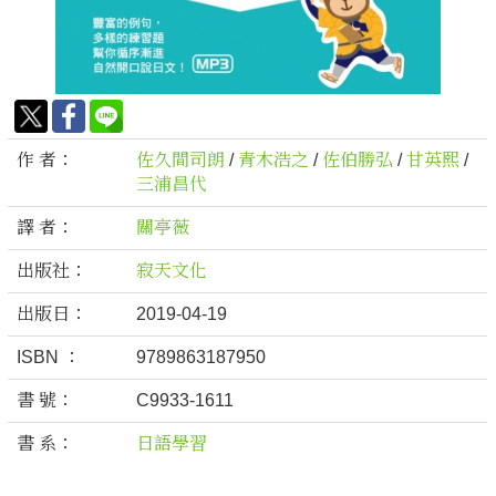
作 者：
佐久間司朗
/
青木浩之
/
佐伯勝弘
/
甘英熙
/
三浦昌代
譯 者：
關亭薇
出版社：
寂天文化
出版日：
2019-04-19
ISBN ：
9789863187950
書 號：
C9933-1611
書 系：
日語學習