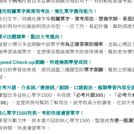
個單字
例句
改寫自多益實際測驗出現的句子，有助輕鬆掌握考點
.補充相關單字與常用考法，強化單字應用能力！
出衍生字／同義反義字等
相關單字、常考用法、替換字詞、易混
接於例句中拉線說明用法句型，一目了然，易記好懂，幫助深度
.標示出題頻率，點出大考風向！
星號☆標示多益測驗中該單字
作為正確答案的頻率
，並貼心標註多
強學習高頻單字，並想像各類高頻單字的使用情境，幫助更有彈
.Speed Check-up測驗，快速檢測學習成效！
每日的學習結束後，提供涵蓋三種題型的
單字測驗
，幫助立即確
習。
.必考片語、介系詞／連接詞／副詞、口語說法，進階學習內容全
彙整出多益核心單字1500，另收錄
「必考片語300」、「必考介
100」
，並提供例句幫助了解用法。欲考取高分的讀者，在30天
.核心單字1500列表，考前快速複習單字！
學習天數次序，將本書介紹的核心單字1500，整理成
方便一眼瀏
省時間，快速複習單字。