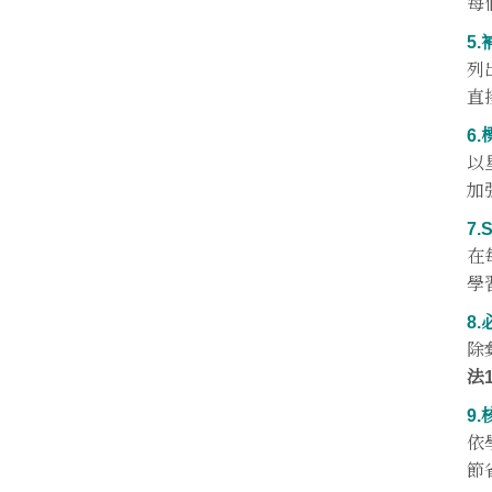
每
5
列
直
6
以
加
7
在
學
8
除
法
9
依
節