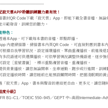
-------------------------------------
配寂天雲APP聆聽訓練聽力最有效！
描書封QR Code下載「寂天雲」App，即能下載全書音檔，
地示範發音，訓練您的聽力。
能特色：
 透過本App，可下載每本書的音檔，即點即播。
 App 內建掃描器，掃描書本內頁QR Code ，可直接對應到書
 可根據自我學習狀況，設定循環播放、單曲重複播放、前進後退
 有多段語速可供選擇播放，可依學習情況調整快慢語速，逐步強
 可設定［星號書籤］，標示重點複習音檔，重複播放。
 提供背景播放，讓您無論開車、坐車通勤、跑步或行進間，訓練
 可設定播放時間，讓您睡前也能預設關閉時間，把握淺眠期的黃
過「寂天雲」App，書本與聲音的連結更自由、更多元，讓您隨
程度分級】
FR B1–C1
／
TOEIC 550–945
／
GEPT
中
–
高級
Intermediate
–
Ad