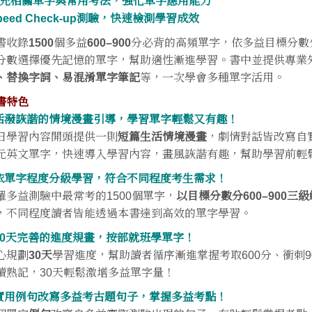
補充相關單字與常用考法，強化單字應用能力
Speed Check-up測驗，快速檢測學習成效
書收錄
1500
個多益
600–900
分必背的高頻單字，依多益目標分數
分數選擇優先記憶的單字，幫助適性漸進學習。書中並提供專業
、替換字詞、易混淆單字筆記
等，一次學會多種單字活用。
書特色
.活潑詼諧的情境漫畫引導，學習單字輕鬆又有趣！
日學習內容開頭提供一則
短篇生活情境漫畫
，劇情對話皆改寫自
元英文單字，快速導入學習內容，畫風詼諧有趣，幫助學習前輕
.依單字程度分級學習，符合不同程度考生需求！
羅多益測驗中最常考的1500個單字，
以目標分數分600–900三
，不同程度讀者皆能透過本書達到高效的單字學習。
.30天完善的進度規畫，按部就班學單字！
心規劃
30天
學習進度，幫助讀者循序漸進掌握考取600分、衝刺
讀熟記，30天輕鬆激增多益單字量！
.實用例句改寫多益考古題句子，掌握多益考點！