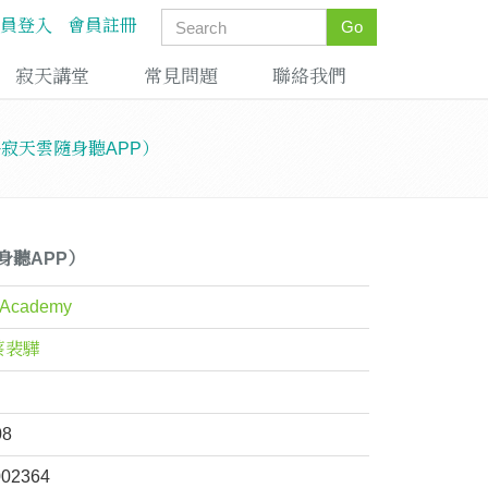
員登入
會員註冊
Go
寂天講堂
常見問題
聯絡我們
K+寂天雲隨身聽APP）
身聽APP）
Academy
蔡裴驊
08
002364