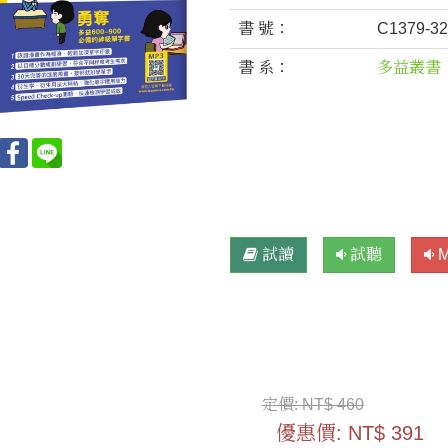
書 號：
C1379-3
書 系：
多益叢書
試讀
試聽
定價:
NT$ 460
優惠價:
NT$ 391