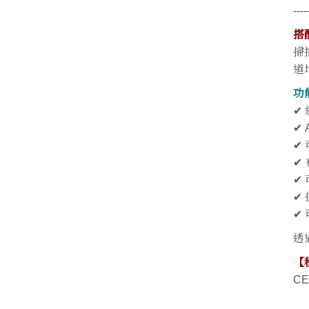
----
搭
掃
道
功
✔
✔
✔
✔
✔
✔
✔
透
【
CE