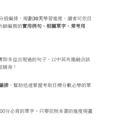
分級編排，規劃
30天
學習進度，讀者可依目
外師編寫的
實用例句、相關單字、常考用
實際多益出現過的句子，以中英夾雜融合該
鬆暖身！
級編排
，幫助迅速掌握考取目標分數必學的單
900分必背的單字。只要依照本書的進度規畫