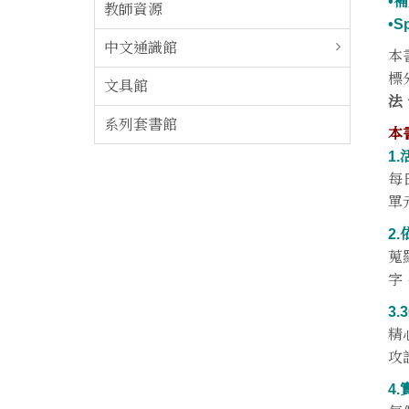
•
教師資源
•
中文通識館
本
標
文具館
法
系列套書館
本
1
每
單
2
蒐
字
3
精
攻
4