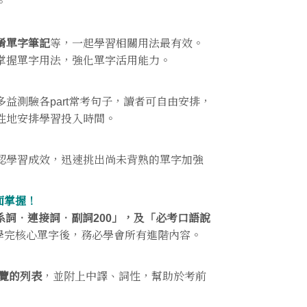
。
淆單字筆記
等，一起學習相關用法最有效。
掌握單字用法，強化單字活用能力。
益測驗各part常考句子，讀者可自由安排，
性地安排學習投入時間。
認學習成效，迅速挑出尚未背熟的單字加強
面掌握！
系詞．連接詞．副詞200」，及「必考口語說
學完核心單字後，務必學會所有進階內容。
覽的列表
，並附上中譯、詞性，幫助於考前