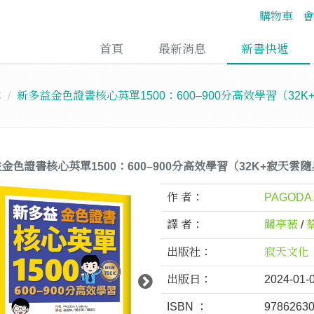
購物車
會
首頁
最新消息
新書快遞
C
新多益金色證書核心英單1500：600–900分高效學習（32
金色證書核心英單1500：600–900分高效學習（32K+寂天雲隨
作 者：
PAGODA 
譯 者：
關亭薇
/
出版社：
寂天文化
出版日：
2024-01-
ISBN ：
9786263