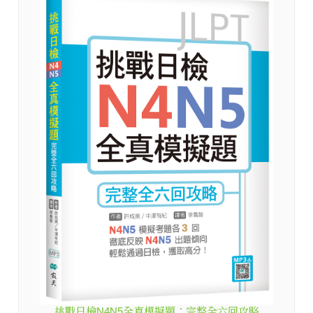
挑戰日檢N4N5全真模擬題：完整全六回攻略