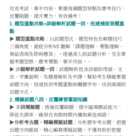
攻克考試，事半功倍，掌握每個題型特點及應考技巧，
反覆刷題，提升實力，有效備考！
1. 題型重點攻略+詳細解析試題一回，迅速捕捉答題重
點
▶
題型重點攻略
：以試題型式、題型特色及解題技巧
三個角度，澈底分析N5 聽解「課題理解、要點理解、
發話表現及即時應答」。透過深入的試題分析，完全掌
握考題型態、應考要點，事半功倍。。
▶ 詳
細解析試題一回
：試題解析包含詳細的用語、文
法、字彙說明，及題意解析及中譯，幫助考生精確掌握
命題方向，迅速抓到考題重點和關鍵字句，找到高頻的
出題方式。
2. 模擬試題八回，反覆練習鞏固知識
▶ 多
回模擬題
：透過反覆刷題，提升臨場應試能力，
降低失誤率，確保在有限時間內獲取最佳成績！
▶
分析考古題，精編模擬試題
：分析歷年考古題，把握
出題方向脈絡，精心編寫模擬試題。不僅有助於把握