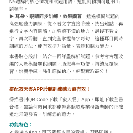
N5聽解的核心情境和試題用語，還能夠預測可能的出
題頻率。
▶
耳朵、眼睛同步訓練，效果顯著
：透過模擬試題的
高強度聽力訓練，從不看文字直接聆聽，找出難點，再
進行文字內容閱讀，加強聽不懂的地方，最後不看文
字，再次聆聽，直到完全掌握每字每句。這種耳目同時
訓練的方法，能有效提升語彙、表達和聽力能力。
本書貼心設計，結合一回詳盡解析試題，參考考古題改
編的大量模擬題供刷題，助您事半功倍。持續反覆練
習，培養手感，強化應試信心，輕鬆奪取高分！
------------------------------------------------------
搭配寂天雲APP聆聽訓練聽力最有效！
掃描書封QR Code下載「寂天雲」App，即能下載全書
音檔，無論何時何地都能輕鬆聽取專業母語老師的正確
道地示範發音，訓練您的聽力。
功能特色：
✔ 透過本App，可下載每本書的音檔，即點即播。