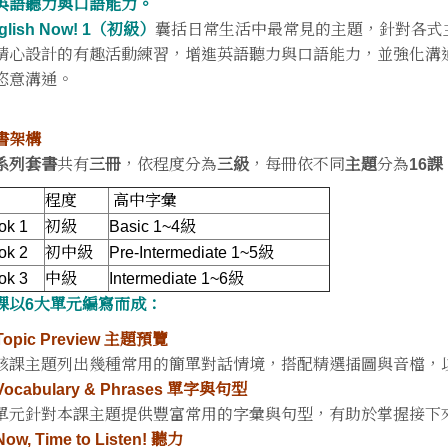
英語聽力與口語能力。
glish Now! 1（初級）
囊括日常生活中最常見的主題，針對各式
精心設計的有趣活動練習，增進英語聽力與口語能力，並強化溝
恣意溝通。
書架構
系列套書
共有
三冊
，依程度分為
三級
，每冊依不同
主題
分為
16課
程度
高中字彙
ok 1
初級
Basic 1~4級
ok 2
初中級
Pre-Intermediate 1~5級
ok 3
中級
Intermediate 1~6級
課以6大單元編寫而成：
 Topic Preview 主題預覽
該課主題列出幾種常用的簡單對話情境，搭配精選插圖與音檔，
 Vocabulary & Phrases 單字與句型
單元針對本課主題提供豐富常用的字彙與句型，有助於掌握接下
 Now, Time to Listen! 聽力