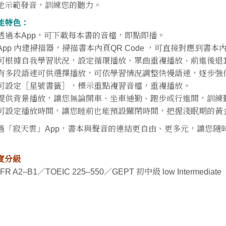
地示範發音，訓練您的聽力。
能特色：
 透過本App，可下載每本書的音檔，即點即播。
 App 內建掃描器，掃描書本內頁QR Code ，可直接對應到書
 可根據自我學習狀況，設定循環播放、單曲重複播放、前進後退
 有多段語速可供選擇播放，可依學習情況調整快慢語速，逐步強
 可設定［星號書籤］，標示重點複習音檔，重複播放。
 提供背景播放，讓您無論開車、坐車通勤、跑步或行進間，訓練
 可設定播放時間，讓您睡前也能預設關閉時間，把握淺眠期的黃
過「寂天雲」App，書本與聲音的連結更自由、更多元，讓您隨
度分級
FR A2–B1／TOEIC 225–550／GEPT 初中級 low Intermediate