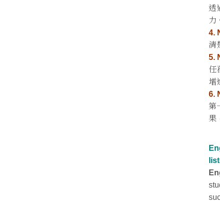
透
力
4.
清
5.
任
增
6.
第
果
En
li
En
stu
suc