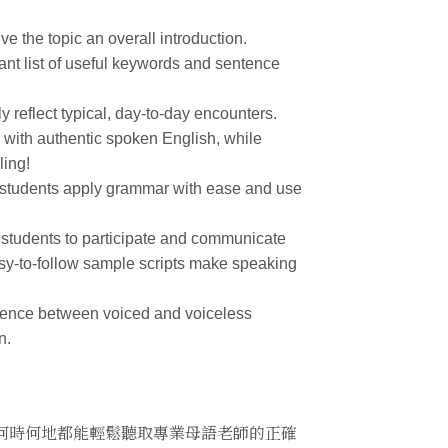
ve the topic an overall introduction.
ant list of useful keywords and sentence
y reflect typical, day-to-day encounters.
s with authentic spoken English, while
ling!
p students apply grammar with ease and use
e students to participate and communicate
asy-to-follow sample scripts make speaking
ference between voiced and voiceless
n.
無論何時何地都能輕鬆聽取專業母語老師的正確