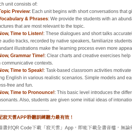
h unit consists of:
Topic Preview
:
Each unit begins with short conversations that gi
Vocabulary & Phrases
: We provide the students with an abund
uctures that are most relevant to the topic.
Now, Time to Listen!
: These dialogues and short talks accuratel
 audio tracks, recorded by native speakers, familiarize student
ndant illustrations make the learning process even more appea
Now, Grammar Time!
: Clear charts and creative exercises hel
in communicative contexts.
Now, Time to Speak!
: Task-based classroom activities motivat
ng English in various realistic scenarios. Simple models and e
ess-free and fun.
Now, Time to Pronounce!
: This basic level introduces the dif
sonants. Also, students are given some initial ideas of intonatio
----------------------------------
配寂天雲APP聆聽訓練聽力最有效！
描書封QR Code下載「寂天雲」App，即能下載全書音檔，