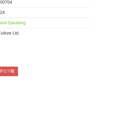
000704
824
 and Speaking
lture Ltd.
MP3下載