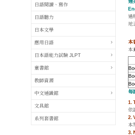
通
日語閱讀、寫作
En
過
日語聽力
地
日本文學
本
應用日語
本
日本語能力試驗 JLPT
童書館
Bo
Bo
教師資源
Bo
每
中文通識館
1.
文具館
依
2.
系列套書館
本
3.