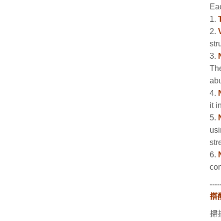
Eac
1.
2.
str
3.
The
abu
4.
it 
5.
usi
str
6.
con
----
搭
掃