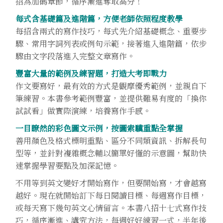
招為加碼章節，循序漸進奪取高分！
每式含基礎篇及進階篇，方便老師依照程度教學
每招含兩式的寫作技巧，每式先介紹基礎概念、重要步
驟、常用字詞列表或例句示範，接著進入進階篇，依步
驟由文字段落進入完整文章寫作。
豐富大量的範例及練習題，打造大考即戰力
作文要寫好，最有效的方式是觀摩優秀範例，並親自下
筆練習。本書參考範例豐富，並提供難易有度的「換你
試試看」做實際演練，培養寫作手感。
一目瞭然的彩色圖文示例，按圖索驥重點全掌握
善用顏色及格式標明重點、區分不同類資訊、拆解長句
型等，並針對複雜概念輔以簡單好懂的示意圖，幫助快
速掌握學習要點及加深記憶。
不用等到英文變好才開始寫作，但要開始寫，才會越寫
越好。現在就開始訂下每日閱讀目標、每週寫作目標，
或每天寫下幾句英文心情留言。本書八招十七式寫作技
巧，循序漸進、講究方法，每週好好練習一式，半年後