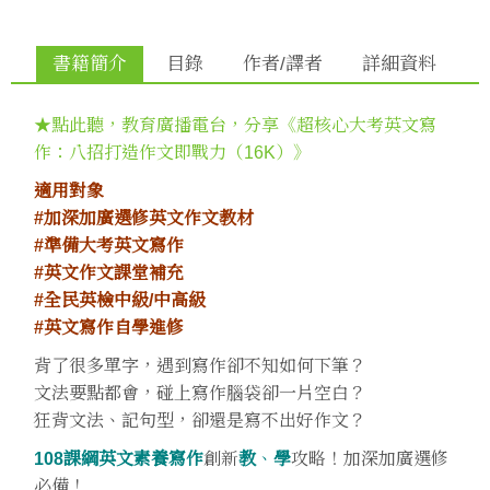
書籍簡介
目錄
作者/譯者
詳細資料
★點此聽，教育廣播電台，分享《超核心大考英文寫
作：八招打造作文即戰力（16K）》
適用對象
#加深加廣選修英文作文教材
#準備大考英文寫作
#英文作文課堂補充
#全民英檢中級/中高級
#英文寫作自學進修
背了很多單字，遇到寫作卻不知如何下筆？
文法要點都會，碰上寫作腦袋卻一片空白？
狂背文法、記句型，卻還是寫不出好作文？
108課綱英文素養寫作
創新
教
、
學
攻略！加深加廣選修
必備！