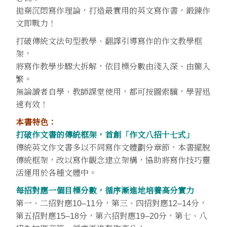
拋棄沉悶寫作理論，打造最實用的英文寫作書，鍛鍊作
文即戰力！
打破傳統文法句型教學、翻譯引導寫作的作文教學框
架，
將寫作教學步驟大拆解，依目標分數由淺入深、由簡入
繁。
無論讀者自學、教師課堂使用，都可按圖索驥，學習迅
速有效！
本書特色：
打破作文書的傳統框架，首創「作文八招十七式」
傳統英文作文書多以不同寫作文體劃分章節，本書擺脫
傳統框架，改以寫作觀念建立架構，協助將寫作技巧靈
活運用於各種文體中。
每招對應一個目標分數，循序漸進地培養高分實力
第一、二招對應10–11分，第三、四招對應12–14分，
第五招對應15–18分，第六招對應19–20分，第七、八