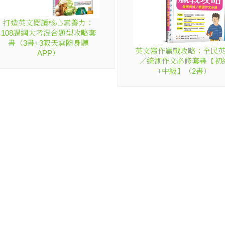
打造英文閱讀核心素養力：
108課綱大考混合題型攻略套
書（3書+3寂天雲隨身聽
英文寫作贏戰攻略：全民
APP）
／統測作文必修套書【初
+中級】（2書）
相
d. www.icosmos.com.tw All Rights Reserved.