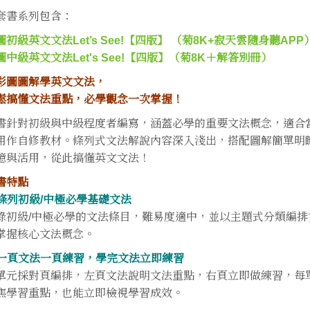
套書系列包含：
圖初級英文文法Let’s See!【四版】 （菊8K+寂天雲隨身聽APP
圖中級英文文法Let's See!【四版】（菊8K＋解答別冊）
彩圖圖解學英文文法，
鬆搞懂文法重點，必學觀念一次掌握！
書針對初級與中級程度者編寫，涵蓋必學的重要文法概念，適合
用作自修教材。條列式文法解說內容深入淺出，搭配圖解簡單明
憶與活用，從此搞懂英文文法！
書特點
. 條列初級/中極必學基礎文法
錄初級/中極必學的文法條目，難易度適中，並以主題式分類編
掌握核心文法概念。
. 一頁文法一頁練習，學完文法立即練習
單元採對頁編排，左頁文法說明文法重點，右頁立即做練習，每
焦學習重點，也能立即檢視學習成效。