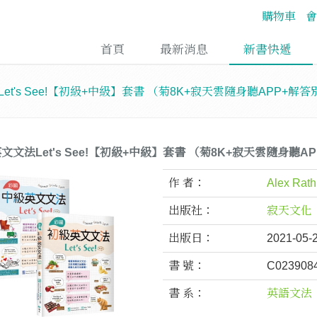
購物車
會
首頁
最新消息
新書快遞
et's See!【初級+中級】套書 （菊8K+寂天雲隨身聽APP+解
文文法Let's See!【初級+中級】套書 （菊8K+寂天雲隨身聽A
作 者：
Alex Rath
出版社：
寂天文化
出版日：
2021-05-
書 號：
C023908
書 系：
英語文法