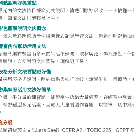
. 列點說明好抓重點
單元內的文法條目採條列式說明，清楚明瞭好吸收。一次搞懂一
淆，艱澀文法也能輕易上手。
. 彩色圖解說明文法概念
千張大量彩圖幫助學生用圖像式記憶學習文法，輕鬆理解記憶抽
. 豐富例句幫助活用文法
法概念編有豐富而多元的生活化例句，取材廣泛，舉凡運動、休
與解說，方便對照文法要點，理解更容易。
. 表格分析文法要點更好懂
量採用表格式說明、歸納重點與進行比較，讓學生能一目瞭然，
. 密集練習活用文法好簡單
全書一半分量的練習題，能讓學生透過大量練習，在練習中學會
。練習題型多元活潑，且融入大量看圖作答題，以簡單、切中練
。
度分級
圖初級英文文法Let's See!》CEFR A2／TOEIC 225／GEPT 初級