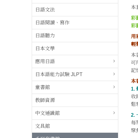
本
日語文法
彩
日語閱讀、寫作
彩
日語聽力
用
輕
日本文學
本
應用日語
可
記
日本語能力試驗 JLPT
本
童書館
1
收
教師資源
鬆
中文通識館
2
每
文具館
聚