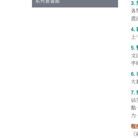
系列套書館
3
各
混
4
上
5
文
字
6
大
7
佔
點
力
程
《彩