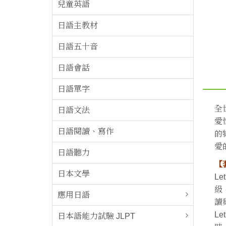
兒童英語
日語主教材
日語五十音
日語會話
日語單字
全
日語文法
愛
日語閱讀、寫作
的
愛
日語聽力
【
日本文學
Le
級
應用日語
讀
L
日本語能力試驗 JLPT