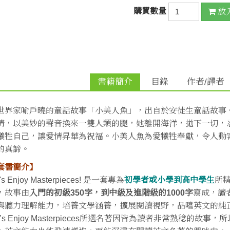
購買數量
放
書籍簡介
目錄
作者/譯者
世界家喻戶曉的童話故事「小美人魚」，出自於安徒生童話故事
情，以美妙的聲音換來一雙人類的腿，她離開海洋，拋下一切，
犧牲自己，讓愛情昇華為祝福。小美人魚為愛犧牲奉獻，令人動
的真諦。
套書簡介】
t's Enjoy Masterpieces! 是一套專為
初學者或小學到高中學生
所
，故事由
入門的初級350字，到中級及進階級的1000字
寫成，讀
與聽力理解能力，培養文學涵養，擴展閱讀視野，品嚐英文的純
et’s Enjoy Masterpieces所選名著因皆為讀者非常熟稔