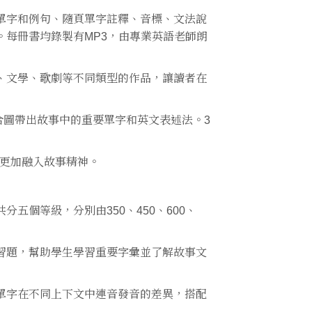
單字和例句、隨頁單字註釋、音標、文法說
每冊書均錄製有MP3，由專業英語老師朗
、文學、歌劇等不同類型的作品，讓讀者在
合圖帶出故事中的重要單字和英文表述法。3
助更加融入故事精神。
五個等級，分別由350、450、600、
習題，幫助學生學習重要字彙並了解故事文
單字在不同上下文中連音發音的差異，搭配