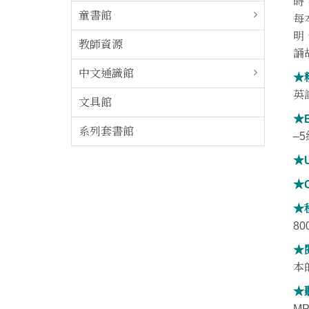
時
童書館
每
明
教師資源
誦
中文通識館
★
英
文具館
★B
系列套書館
–
★U
★O
★
8
★
本
★
M