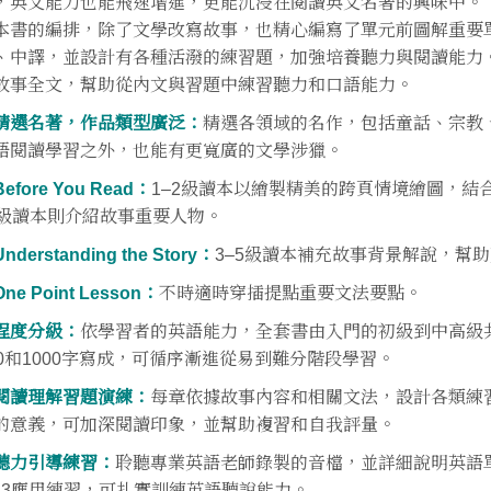
，英文能力也能飛速增進，更能沉浸在閱讀英文名著的興味中。
本書的編排，除了文學改寫故事，也精心編寫了單元前圖解重要
、中譯，並設計有各種活潑的練習題，加強培養聽力與閱讀能力。
故事全文，幫助從內文與習題中練習聽力和口語能力。
精選名著，作品類型廣泛：
精選各領域的名作，包括童話、宗教
語閱讀學習之外，也能有更寬廣的文學涉獵。
efore You Read：
1–2級讀本以繪製精美的跨頁情境繪圖，結
5級讀本則介紹故事重要人物。
nderstanding the Story：
3–5級讀本補充故事背景解說，幫
ne Point Lesson：
不時適時穿插提點重要文法要點。
程度分級：
依學習者的英語能力，全套書由入門的初級到中高級共分
00和1000字寫成，可循序漸進從易到難分階段學習。
閱讀理解習題演練：
每章依據故事內容和相關文法，設計各類練
的意義，可加深閱讀印象，並幫助複習和自我評量。
聽力引導練習：
聆聽專業英語老師錄製的音檔，並詳細說明英語
P3應用練習，可扎實訓練英語聽說能力。