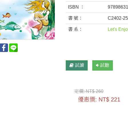
ISBN ：
9789863
書 號：
C2402-2
書 系：
Let's Enj
試讀
試聽
定價:
NT$ 260
優惠價:
NT$ 221