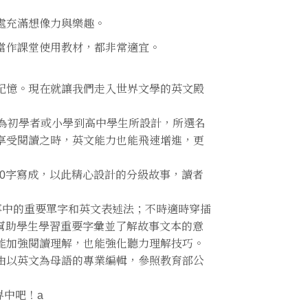
處充滿想像力與樂趣。
當作課堂使用教材，都非常適宜。
記憶。現在就讓我們走入世界文學的英文殿
系列套書，為初學者或小學到高中學生所設計，所選名
享受閱讀之時，英文能力也能飛速增進，更
00字寫成，以此精心設計的分級故事，讀者
帶出故事中的重要單字和英文表述法；不時適時穿插
測驗，幫助學生學習重要字彙並了解故事文本的意
能加強閱讀理解，也能強化聽力理解技巧。
由以英文為母語的專業編輯，參照教育部公
世界中吧！a