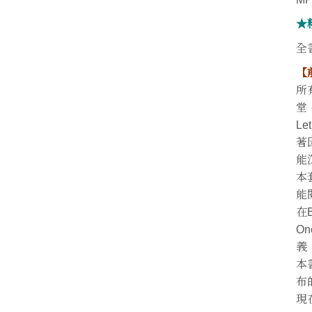
★
全
【
所
堂
L
著
能
本
能
在
O
義
本
布
現在