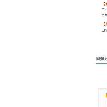
【
G
CE
【
Ek
同類