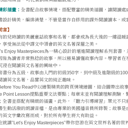
精彩插畫：
全書配合故事情境，搭配豐富的精美插圖，讓閱讀處
書設計精美，編排清楚，不管是當作自修用的課外閱讀讀本，或
前言】
有的兒時讀的美麗童話故事和名著，都會成為長大後的一縷溫暖
，享受無法從中譯文中領會的英文名著深層之美。
et’s Enjoy Masterpieces為一精心設計的增進閱讀理解
因皆為讀者非常熟稔的故事，所以極易讀懂故事內容。學習者在
沉浸在閱讀英文名著的興味中。
套書分為五級，故事由入門的初級350字，到中級及進階級的10
閱讀英文名著，品嘗英文的純正趣味。
Before You Read中以繪製精美的跨頁情境繪圖，結合圖
ne Point Lesson提點重要文法要點；每章末並有閱讀理解
；全書並搭配有精緻的插畫。此外，「聽力引導練習」單元不只
書生動活潑的朗讀音檔，是由專業的美國播音員所錄製；故事是
的英文字彙改寫而成，對於所有學生將大有助益。
就讓"Let's Enjoy Masterpieces"帶你悠游在英文世界名著的