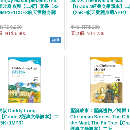
s Enjoy Masterpieces世界文
隱形人 The Invisible Man
著改寫系列【二版】套書（33
【Grade 4經典文學讀本】
9MP3+1CD+3寂天雲隨身聽
（25K+寂天雲隨身聽APP）
）
:
NT$ 9,200
定價:
NT$ 280
價:
NT$ 6,900
優惠價:
NT$ 238
詳細
叔 Daddy-Long-
聖誕故事：聖誕禮物／樅樹 T
s【Grade 2經典文學讀本】二
Christmas Stories: The Gift
5K+1MP3）
the Magi, The Fir Tree【Gra
經典文學讀本】二版