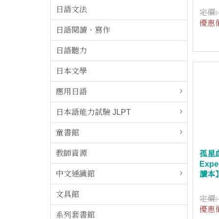
日語文法
定價
優惠
日語閱讀、寫作
日語聽力
日本文學
應用日語
日本語能力試驗 JLPT
童書館
教師資源
孤星血
Exp
中文通識館
讀本】
文具館
定價
優惠
系列套書館