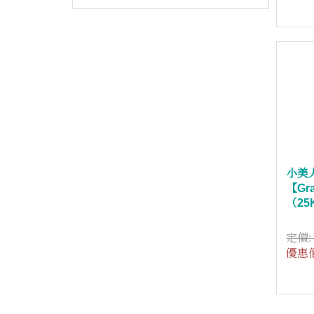
小美人魚
【Gr
（25
定價
優惠