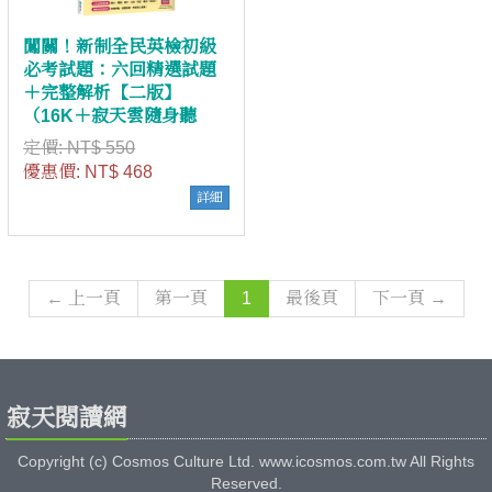
闖關！新制全民英檢初級
必考試題：六回精選試題
＋完整解析【二版】
（16K＋寂天雲隨身聽
APP）
定價:
NT$ 550
優惠價:
NT$ 468
詳細
← 上一頁
第一頁
1
最後頁
下一頁 →
寂天閱讀網
Copyright (c) Cosmos Culture Ltd. www.icosmos.com.tw All Rights
Reserved.