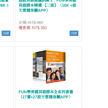
回超實
超級英語閱讀訓練 2：FUN學美國
8K＋
英語課本精選 【二版】（16K +寂
天雲隨身聽APP）
定價:
NT$ 460
優惠價:
NT$ 391
詳細
詳細
FUN學美國英語課本全系列套書
（27書+27寂天雲隨身聽APP）