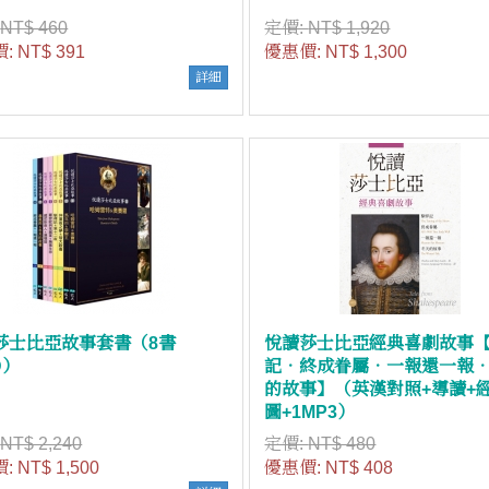
:
NT$ 460
定價:
NT$ 1,920
價:
NT$ 391
優惠價:
NT$ 1,300
詳細
莎士比亞故事套書（8書
悅讀莎士比亞經典喜劇故事
D）
記．終成眷屬．一報還一報
的故事】（英漢對照+導讀+
圖+1MP3）
:
NT$ 2,240
定價:
NT$ 480
價:
NT$ 1,500
優惠價:
NT$ 408