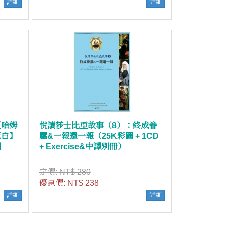
詳細
詳細
【哈姆
悅讀莎士比亞故事（8）：終成眷
克白】
屬&一報還一報（25K彩圖 + 1CD
圖
+ Exercise&中譯別冊）
定價:
NT$ 280
優惠價:
NT$ 238
詳細
詳細