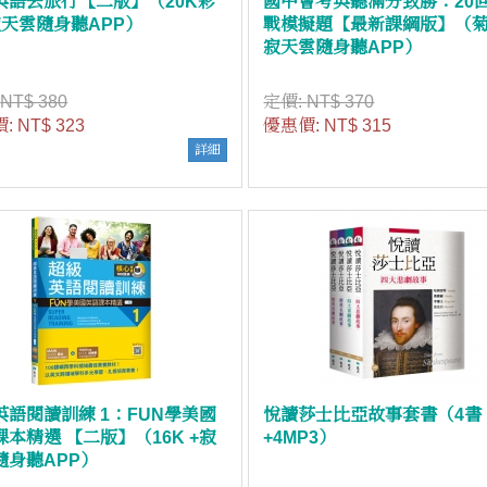
英語去旅行【二版】（20K彩
國中會考英聽滿分致勝：20
寂天雲隨身聽APP）
戰模擬題【最新課綱版】（菊
寂天雲隨身聽APP）
:
NT$ 380
定價:
NT$ 370
價:
NT$ 323
優惠價:
NT$ 315
詳細
英語閱讀訓練 1：FUN學美國
悅讀莎士比亞故事套書（4書
課本精選 【二版】（16K +寂
+4MP3）
隨身聽APP）