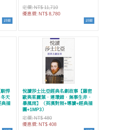
定價:
NT$ 11,710
優惠價:
NT$ 8,780
詳細
詳細
【馴悍
悅讀莎士比亞經典名劇故事【羅密
．冬天
歐與茱麗葉．連環錯．無事生非．
經典插
暴風雨】（英漢對照+導讀+經典插
圖+1MP3）
定價:
NT$ 480
優惠價:
NT$ 408