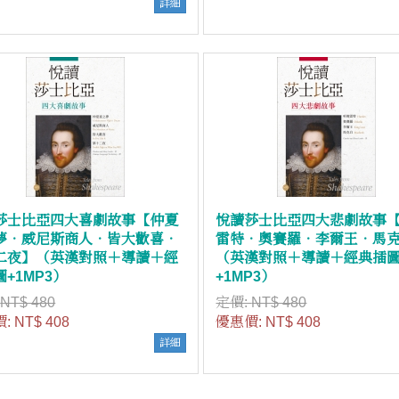
詳細
莎士比亞四大喜劇故事【仲夏
悅讀莎士比亞四大悲劇故事
夢．威尼斯商人．皆大歡喜．
雷特．奧賽羅．李爾王．馬
二夜】（英漢對照＋導讀＋經
（英漢對照＋導讀＋經典插
+1MP3）
+1MP3）
:
NT$ 480
定價:
NT$ 480
價:
NT$ 408
優惠價:
NT$ 408
詳細