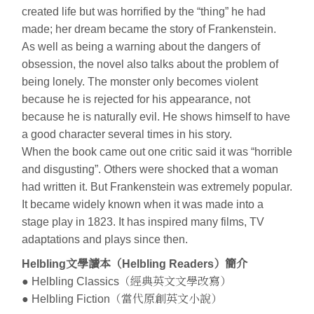
created life but was horrified by the “thing” he had
made; her dream became the story of Frankenstein.
As well as being a warning about the dangers of
obsession, the novel also talks about the problem of
being lonely. The monster only becomes violent
because he is rejected for his appearance, not
because he is naturally evil. He shows himself to have
a good character several times in his story.
When the book came out one critic said it was “horrible
and disgusting”. Others were shocked that a woman
had written it. But Frankenstein was extremely popular.
It became widely known when it was made into a
stage play in 1823. It has inspired many films, TV
adaptations and plays since then.
Helbling文學讀本（Helbling Readers）簡介
● Helbling Classics（經典英文文學改寫）
● Helbling Fiction（當代原創英文小說）