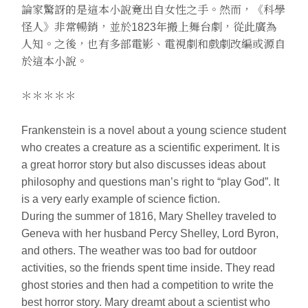
論家驚訝的是這本小說竟出自女性之手。然而，《科學
怪人》非常暢銷，並於1823年搬上舞台劇，從此廣為
人知。之後，也有多部電影、電視劇和戲劇改編或源自
於這本小說。
＊＊＊＊＊
Frankenstein is a novel about a young science student
who creates a creature as a scientific experiment. It is
a great horror story but also discusses ideas about
philosophy and questions man’s right to “play God”. It
is a very early example of science fiction.
During the summer of 1816, Mary Shelley traveled to
Geneva with her husband Percy Shelley, Lord Byron,
and others. The weather was too bad for outdoor
activities, so the friends spent time inside. They read
ghost stories and then had a competition to write the
best horror story. Mary dreamt about a scientist who