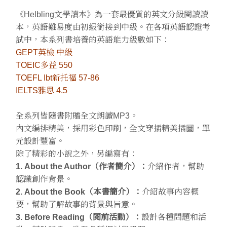
《Helbling文學讀本》為一套最優質的英文分級閱讀讀
本，英語難易度由初級銜接到中級。在各項英語認證考
試中，本系列書培養的英語能力級數如下：
GEPT英檢 中級
TOEIC多益 550
TOEFL Ibt新托福 57-86
IELTS雅思 4.5
全系列皆隨書附贈全文朗讀MP3。
內文編排精美，採用彩色印刷，全文穿插精美插圖，單
元設計豐富。
除了精彩的小說之外，另編寫有：
1. About the Author（作者簡介）：
介紹作者，幫助
認識創作背景。
2. About the Book（本書簡介）：
介紹故事內容概
要，幫助了解故事的背景與旨意。
3. Before Reading（閱前活動）：
設計各種問題和活