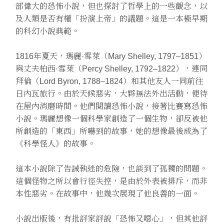
部偉大的恐怖小說，但也探討了哲學上的一些觀念，以
及人類是否有權「扮演上帝」的議題。這是一本極早期
的科幻小說典範。
1816年夏天，瑪麗·雪萊（Mary Shelley, 1797–1851）
與丈夫柏西·雪萊（Percy Shelley, 1792–1822），連同
拜倫（Lord Byron, 1788–1824）和其他友人一同前往
日內瓦旅行。由於天候惡劣，大夥無法外出活動，便待
在屋內消磨時間。他們閱讀恐怖小說，接著比賽寫恐怖
小說。瑪麗想像一個科學家創造了一個生物，卻反被他
所創造的「東西」所嚇到的故事，她的想像最後成為了
《科學怪人》的故事。
這本小說除了告誡執迷的危險，也談到了孤獨的問題。
這個怪物之所以會行徑失控，是由於外表被排斥，而非
本性惡劣。在故事中，他幾次展現了他良善的一面。
小說出版後，有批評家評說「恐怖又噁心」，但其他評