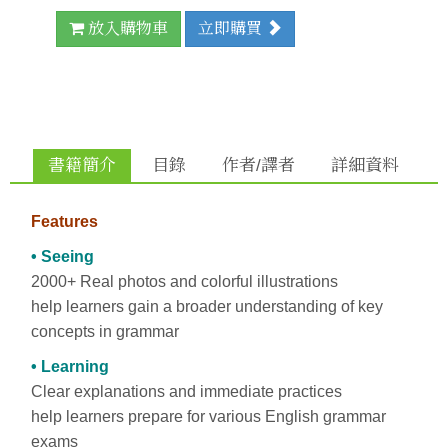
放入購物車
立即購買
書籍簡介
目錄
作者/譯者
詳細資料
Features
• Seeing
2000+ Real photos and colorful illustrations
help learners gain a broader understanding of key
concepts in grammar
• Learning
Clear explanations and immediate practices
help learners prepare for various English grammar
exams