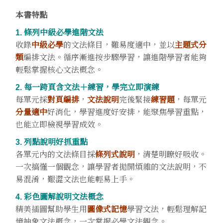
本書特點
1. 條列中級必學進階文法
收錄
中級必學
的文法條目，難易度適中，並以
主題式分
類
編排文法。循序漸進按步驟學習，讓進階學習者能夠
輕鬆掌握核心文法概念。
2. 每一跨頁含文法＋練習，學完立即演練
每單元採
對頁編排
，
文法說明
完後緊接
練習題
，每單元
分量適中
好消化，學習進度好安排，能聚焦學習重點，
也能立即檢視學習成效。
3. 列點說明好抓重點
各單元內的文法條目採
條列式說明
，清楚明瞭好吸收。
一次搞懂一個觀念，讓學習者拋開煩雜的文法說明，不
易混淆，艱澀文法也能輕易上手。
4. 彩色圖解說明文法概念
精美插圖幫助學生用
圖像式記憶
學習文法，輕鬆理解記
憶抽象文法概念，一次掌握必學文法觀念。