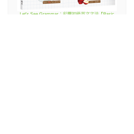
Let's See Grammar：彩圖初級英文文法【Basic
1】（三版）（菊8K+解答別冊）
寂天閱讀網
Copyright (c) Cosmos Culture Ltd. www.icosmos.com.tw All Rights
Reserved.
相關網站
Power by
DgFactor
Cosmos Teacher Resources