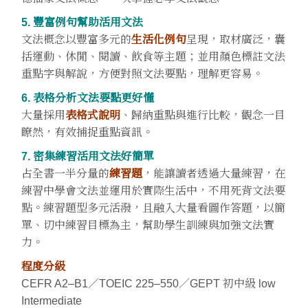
5. 豐富例句幫助活用文法
文法概念以豐富多元的
生活化例句
呈現，取材廣泛，囊
括運動、休閒、閱讀、飲食等主題；並用顏色標註文法
重點字與解說，方便對照文法要點，理解更容易。
6. 表格分析文法要點更好懂
大量採用
表格式說明
、歸納重點與進行比較，觀念一目
瞭然，有效捕捉重點資訊。
7. 密集練習活用文法好簡單
占全書一半分量的
練習題
，能讓讀者透過大量練習，在
練習中學會文法並運用於實際生活中，不用死背文法要
點。練習題型多元活潑，且融入大量看圖作答題，以簡
單、切中練習目標為主，幫助學生訓練與加強文法實
力。
程度分級
CEFR A2–B1／TOEIC 225–550／GEPT 初中級 low
Intermediate