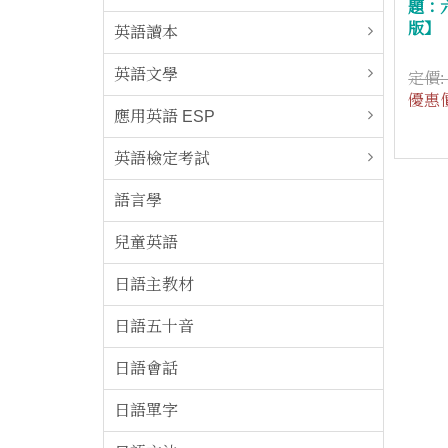
題：
版】
英語讀本
英語文學
定價
優惠
應用英語 ESP
英語檢定考試
語言學
兒童英語
日語主教材
日語五十音
日語會話
日語單字