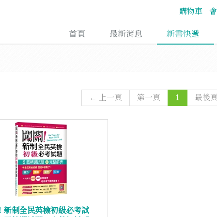
購物車
會
首頁
最新消息
新書快遞
← 上一頁
第一頁
1
最後
！新制全民英檢初級必考試