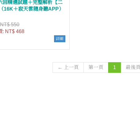
六回精選試題＋完整解析【二
 （16K＋寂天雲隨身聽APP）
:
NT$ 550
價:
NT$ 468
詳細
← 上一頁
第一頁
1
最後