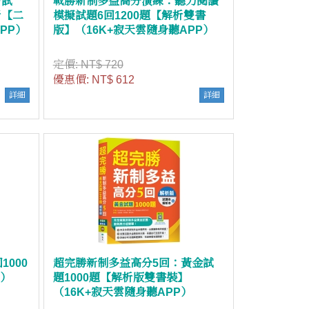
考試
戰勝新制多益高分演練：聽力閱讀
析【二
模擬試題6回1200題【解析雙書
PP）
版】（16K+寂天雲隨身聽APP）
定價:
NT$ 720
優惠價:
NT$ 612
詳細
詳細
000
超完勝新制多益高分5回：黃金試
K）
題1000題【解析版雙書裝】
（16K+寂天雲隨身聽APP）