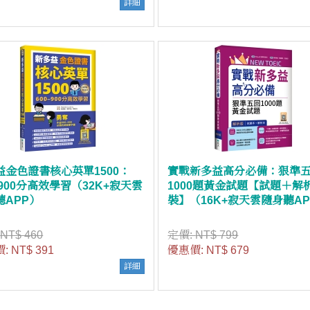
詳細
益金色證書核心英單1500：
實戰新多益高分必備：狠準
–900分高效學習（32K+寂天雲
1000題黃金試題【試題＋解
聽APP）
裝】（16K+寂天雲隨身聽A
:
NT$ 460
定價:
NT$ 799
價:
NT$ 391
優惠價:
NT$ 679
詳細