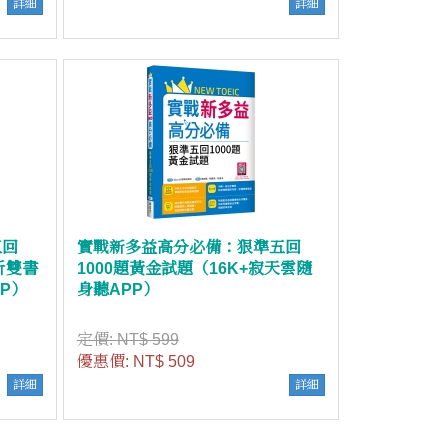
詳細
詳細
五回
實戰新多益高分必備：狠準五回
析雙書
1000題黃金試題（16K+寂天雲隨
PP）
身聽APP）
定價:
NT$ 599
優惠價:
NT$ 509
詳細
詳細