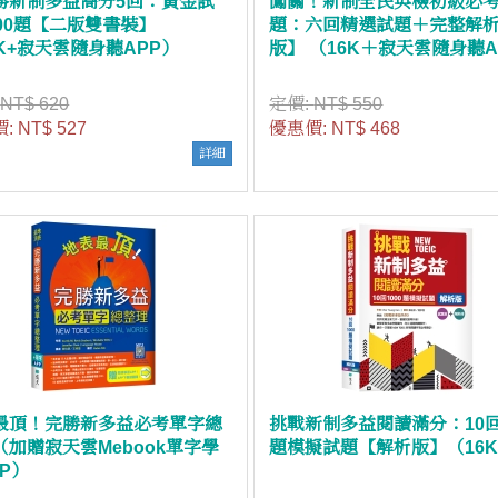
勝新制多益高分5回：黃金試
闖關！新制全民英檢初級必
000題【二版雙書裝】
題：六回精選試題＋完整解
6K+寂天雲隨身聽APP）
版】 （16K＋寂天雲隨身聽A
:
NT$ 620
定價:
NT$ 550
價:
NT$ 527
優惠價:
NT$ 468
詳細
最頂！完勝新多益必考單字總
挑戰新制多益閱讀滿分：10回1
（加贈寂天雲Mebook單字學
題模擬試題【解析版】（16
P）