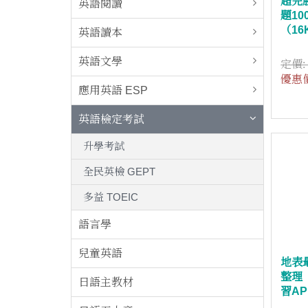
超完
英語閱讀
題1
（1
英語讀本
英語文學
定價
優惠
應用英語 ESP
英語檢定考試
升學考試
全民英檢 GEPT
多益 TOEIC
語言學
兒童英語
地表
整理
日語主教材
習AP