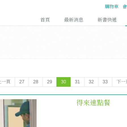
購物車
會
首頁
最新消息
新書快遞
上一頁
27
28
29
30
31
32
33
下一
得來速點餐