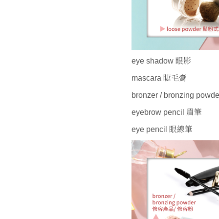
eye shadow 眼影
mascara 睫毛膏
bronzer / bronzing p
eyebrow pencil 眉筆
eye pencil 眼線筆