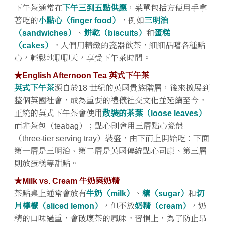
下午茶通常在
下午三到五點供應
，菜單包括方便用手拿
著吃的
小點心（finger food）
，例如
三明治
（sandwiches）
、
餅乾（biscuits）
和
蛋糕
（cakes）
。人們用精緻的瓷器飲茶，細細品嚐各種點
心，輕鬆地聊聊天，享受下午茶時間。
★English Afternoon Tea 英式下午茶
英式下午茶
源自於18 世紀的英國貴族階層，後來擴展到
整個英國社會，成為重要的禮儀社交文化並延續至今。
正統的英式下午茶會使用
散裝的茶葉（loose leaves）
而非茶包（teabag）；點心則會用三層點心瓷盤
（three-tier serving tray）裝盛，由下而上開始吃：下面
第一層是三明治、第二層是英國傳統點心司康、第三層
則放蛋糕等甜點。
★Milk vs. Cream 牛奶與奶精
茶點桌上通常會放有
牛奶（milk）
、
糖（sugar）
和
切
片檸檬（sliced lemon）
，但不放
奶精（cream）
，奶
精的口味過重，會破壞茶的風味。習慣上，為了防止昂