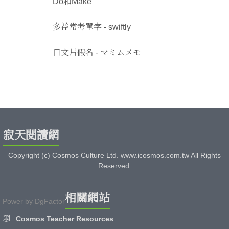
Do和Make
多益常考單字 - swiftly
日文片假名 - マミムメモ
寂天閱讀網
Copyright (c) Cosmos Culture Ltd. www.icosmos.com.tw All Rights
Reserved.
相關網站
Power by
DgFactor
Cosmos Teacher Resources