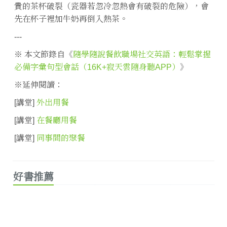
貴的茶杯破裂（瓷器若忽冷忽熱會有破裂的危險），會
先在杯子裡加牛奶再倒入熱茶。
---
※ 本文節錄自《
隨學隨說餐飲職場社交英語：輕鬆掌握
必備字彙句型會話（16K+寂天雲隨身聽APP）
》
※延伸閱讀：
[講堂]
外出用餐
[講堂]
在餐廳用餐
[講堂]
同事間的聚餐
好書推薦