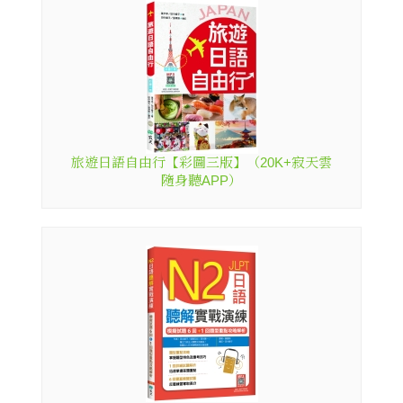
旅遊日語自由行【彩圖三版】（20K+寂天雲
隨身聽APP）