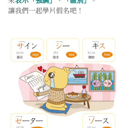
來
表示「強調」
、
「區別」
。
讓我們一起學片假名吧！