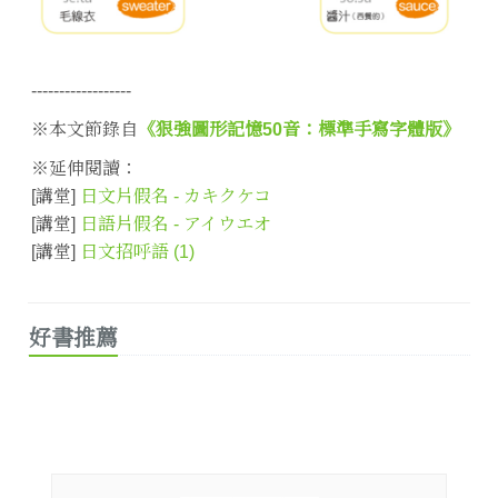
------------------
※本文節錄自
《狠強圖形記憶50音：標準手寫字體版》
※延伸閱讀：
[講堂]
日文片假名 - カキクケコ
[講堂]
日語片假名 - アイウエオ
[講堂]
日文招呼語 (1)
好書推薦