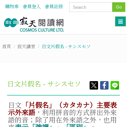
購物車
會員登入
會員註冊
Go
首頁
寂天講堂
日文片假名 - サシスセソ
日文片假名 - サシスセソ
日文
「片假名」（カタカナ）主要表
示外來語
，利用拼音的方式拼出外來
語的音；除了用在外來語之外，也用