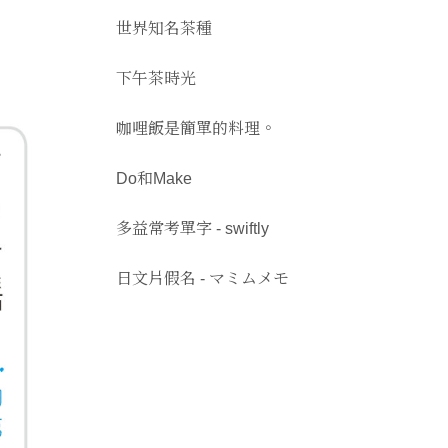
世界知名茶種
下午茶時光
咖哩飯是簡單的料理。
Do和Make
多益常考單字 - swiftly
日文片假名 - マミムメモ