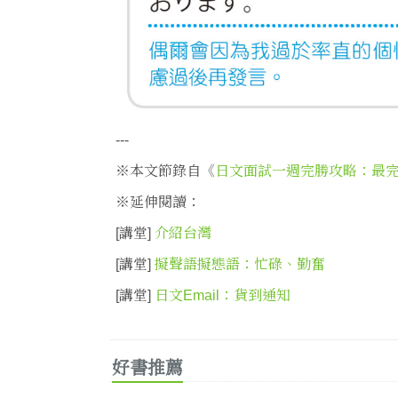
---
※本文節錄自《
日文面試一週完勝攻略：最完備情
※延伸閱讀：
[講堂]
介紹台灣
[講堂]
擬聲語擬態語：忙碌、勤奮
[講堂]
日文Email：貨到通知
好書推薦