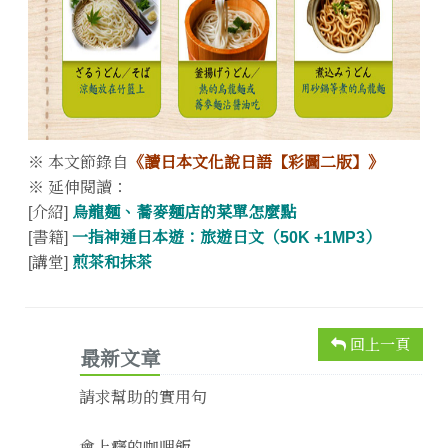
※ 本文節錄自
《讀日本文化說日語【彩圖二版】》
※ 延伸閱讀：
[介紹]
烏龍麵、蕎麥麵店的菜單怎麼點
[書籍]
一指神通日本遊：旅遊日文（50K +1MP3）
[講堂]
煎茶和抹茶
回上一頁
最新文章
請求幫助的實用句
會上癮的咖哩飯