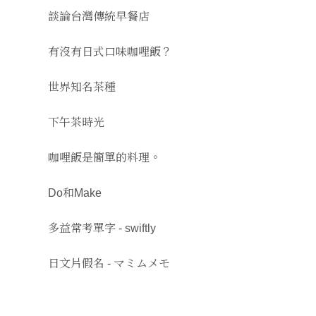
談論台灣傳統早餐店
有沒有日式口味咖哩飯？
世界知名茶種
下午茶時光
咖哩飯是簡單的料理。
Do和Make
多益常考單字 - swiftly
日文片假名 - マミムメモ