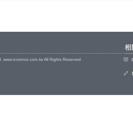
相
d. www.icosmos.com.tw All Rights Reserved.