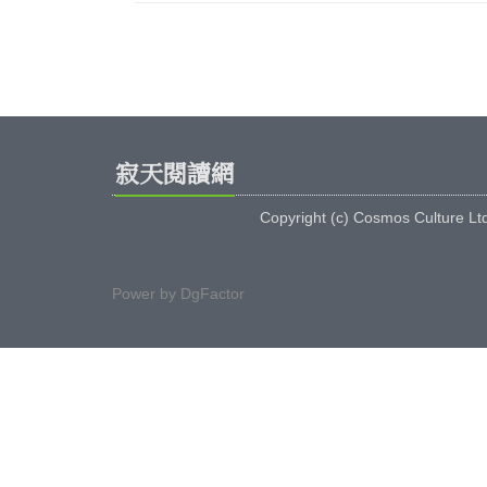
寂天閱讀網
Copyright (c) Cosmos Culture Lt
Power by
DgFactor