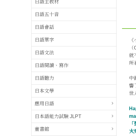
日語主教材
日語五十音
日語會話
日語單字
《
（
日語文法
就
所
日語閱讀、寫作
日語聽力
中
響
日本文學
世
應用日語
Hap
man
日本語能力試驗 JLPT
「
童書館
火