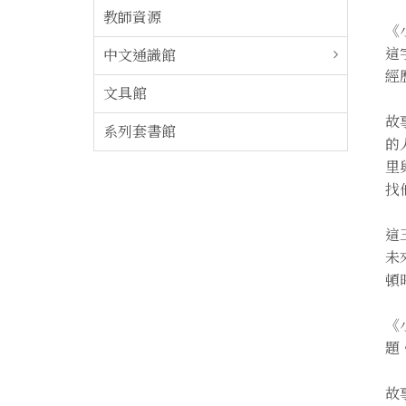
教師資源
《
這
中文通識館
經
文具館
故
系列套書館
的
里
找
這
未
頓
《
題
故