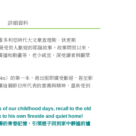
詳細資料
是英國維多利亞時代大文豪查理斯．狄更斯
3年，堪稱是最受世人歡迎的耶誕故事。故事問世以來，
廣播和動畫等，老少咸宜，深受讀者與觀眾
Books）的第一本，甫出版即廣受歡迎，甚至影
讓這個節日所代表的意義與精神，重新受到
of our childhood days, recall to the old
k to his own fireside and quiet home!
揚的青春記憶，引領遊子回到家中靜謐的爐