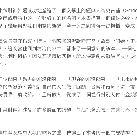
小氣財神》還成功地塑造了一個文學上的經典人物史古基（Scro
字已成英語中的「守財奴」的代名詞。本書描寫一個錙銖必較、
歷了幾場與鬼魂和幽靈的邂逅，竟一夕之間獲得一番悔悟，變成
事背景設在倫敦，時值一個嚴寒的聖誕節前夕。故事一開始，史
人，這晚當他回到清冷的家中，卻來了一個意外的訪客──一個
與他個性相仿，因為死後遭遇悲慘，所以特意前來勸誡老友，要
他。
三位幽靈「過去的耶誕幽靈」、「現在的耶誕幽靈」、「未來的
來的聖誕節，讓他對自己的人生做了回顧、省察和預見。這一夜
時覺悟，痛改前非，重新做人，變成了一個懂得對別人付出金錢
小氣財神》涉及了許多層面的議題，包括社會公義、慈善行為、
。
事中老友馬里鬼魂的吶喊之聲，傳達出了本書的一個主要精神：