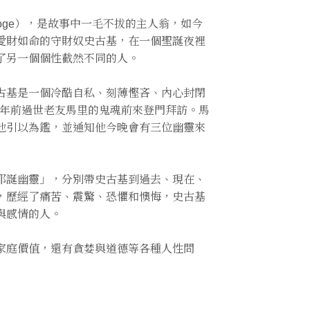
oge），是故事中一毛不拔的主人翁，如今
愛財如命的守財奴史古基，在一個聖誕夜裡
了另一個個性截然不同的人。
古基是一個冷酷自私、刻薄慳吝、內心封閉
七年前過世老友馬里的鬼魂前來登門拜訪。馬
他引以為鑑，並通知他今晚會有三位幽靈來
耶誕幽靈」，分別帶史古基到過去、現在、
，歷經了痛苦、震驚、恐懼和懊悔，史古基
與感情的人。
家庭價值，還有貪婪與道德等各種人性問