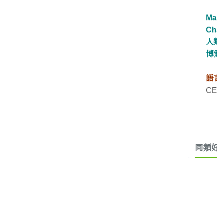
Ma
Cha
人
博
語
CE
同類