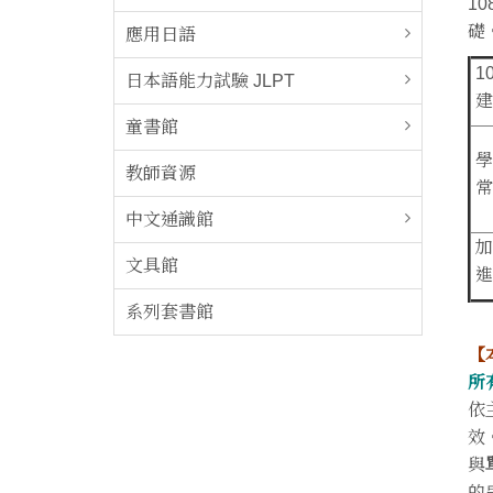
1
礎
應用日語
1
日本語能力試驗 JLPT
建
童書館
學
教師資源
常
中文通識館
加
文具館
進
系列套書館
【
所
依
效
與
的