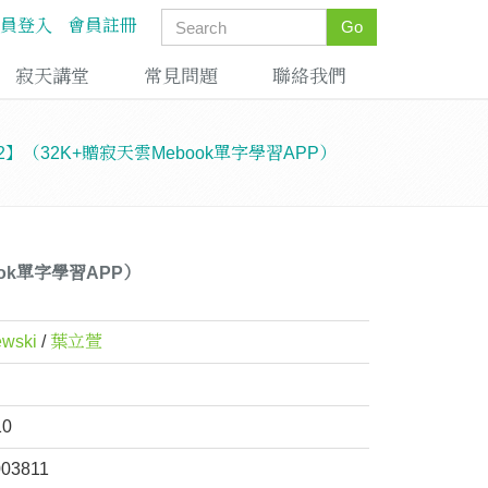
員登入
會員註冊
Go
寂天講堂
常見問題
聯絡我們
–2】（32K+贈寂天雲Mebook單字學習APP）
ook單字學習APP）
ewski
/
葉立萱
10
003811