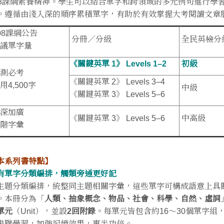
08課綱素養精神。學生可以結合單字和跨領域的多元例句進行學
。遵循由淺入深的順序累積單字，有助於有效掌握大考閱讀文章
08課綱公告
分冊／分級
全民英檢分
議單字量
《關鍵英單 1》 Levels 1–2
初級
測必考
《關鍵英單 2》 Levels 3–4
用4,500字
中級
《關鍵英單 3》 Levels 5–6
深加廣
《關鍵英單 3》 Levels 5–6
中高級
階字彙
本系列書特點】
有單字分類編排，觸類旁通更好記
主題分類編排，統整同主題相關字彙，這些單字可構成語意上具
。本冊分為「
人類、抽象概念、物品、社會、科學、自然、虛詞
單元
（Unit），並設
2回附錄
。每單元皆包含約16～30個單字
串聯學習，加強記憶效果，事半功倍。