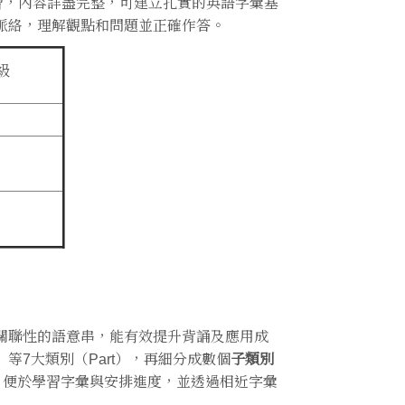
習，內容詳盡完整，可建立扎實的英語字彙基
脈絡，理解觀點和問題並正確作答。
級
關聯性的語意串，能有效提升背誦及應用成
」等7大類別（Part），再細分成數個
子類別
組，便於學習字彙與安排進度，並透過相近字彙