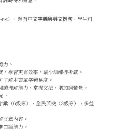
背誦時特別留意。
u-n-t），還有
中文字義與英文例句
，學生可
聽力。
度，學習更有效率，減少訓練挫折感。
可了解本書單字難易度。
閱讀理解能力，掌握文法，增加詞彙量。
況。
字彙（6級等）、全民英檢（3級等）、多益
解文章內容。
進口語能力。