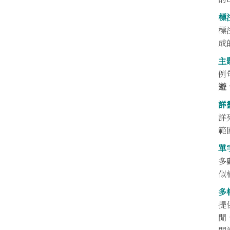
標
標
成
主
例
遊
詳
詳
範
單
多
似
多
提
閒