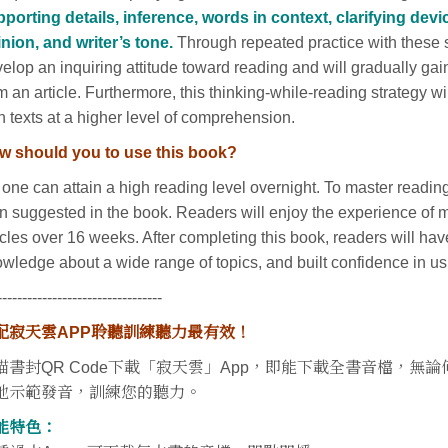
porting details, inference, words in context, clarifying devic
nion, and writer’s tone.
Through repeated practice with these si
elop an inquiring attitude toward reading and will gradually gain
m an article. Furthermore, this thinking-while-reading strategy wi
h texts at a higher level of comprehension.
w should you to use this book?
one can attain a high reading level overnight. To master reading
n suggested in the book. Readers will enjoy the experience of 
icles over 16 weeks. After completing this book, readers will ha
wledge about a wide range of topics, and built confidence in us
---------------------------------
配寂天雲APP聆聽訓練聽力最有效！
描書封QR Code下載「寂天雲」App，即能下載全書音檔，
地示範發音，訓練您的聽力。
能特色：