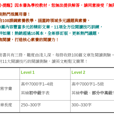
小提醒】因本書為學校教材，恕無法提供解答，請同意接受「無
測熱門推薦用書！
合108課綱素養教學，涵蓋跨領域多元議題與素養，
00篇內容豐富多元的精彩文章，11項全方位閱讀技巧訓練，
評如潮！熱銷超過10萬本，全新修訂版，更新熱門議題，
焦閱讀，打造核心素養的閱讀力！
套書共有三冊，難度由淺入深，每冊收錄100篇文章及閱讀測驗
對11大閱讀技巧的閱讀測驗，讀英文輕鬆又簡單！
Level 1
Level 2
高中7000字1–4級
高中7000字1–5級
寫字彙
英檢
初中級
字表
英檢
中級
、
部分中高級
章長度
250–300字
300–330字