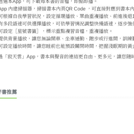
 透過本App，可下載每本書的音檔，即點即播。
 App 內建掃描器，掃描書本內頁QR Code ，可直接對應到書
 可根據自我學習狀況，設定循環播放、單曲重複播放、前進後退
 有多段語速可供選擇播放，可依學習情況調整快慢語速，逐步強
 可設定［星號書籤］，標示重點複習音檔，重複播放。
 提供背景播放，讓您無論開車、坐車通勤、跑步或行進間，訓練
 可設定播放時間，讓您睡前也能預設關閉時間，把握淺眠期的黃
過「寂天雲」App，書本與聲音的連結更自由、更多元，讓您隨
好書推薦