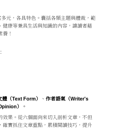
富多元，各具特色。囊括各類主題與體裁，範
、健康等兼具生活與知識的內容，讓讀者藉
素養！
：
體（Text Form）
、
作者語氣（Writer's
pinion）
。
的效果。從六個面向來切入剖析文章，不但
，確實抓住文章重點，累積閱讀技巧，提升