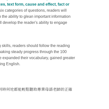
es, text form, cause and effect, fact or
x categories of questions, readers will
 the ability to glean important information
ll develop the reader's ability to engage
 skills, readers should follow the reading
making steady progress through the 100
ve expanded their vocabulary, gained greater
ing English.
無論何時何地都能輕鬆聽取專業母語老師的正確