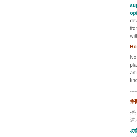
sup
opi
dev
fro
wit
Ho
No 
pla
art
kno
----
搭
掃
道
功