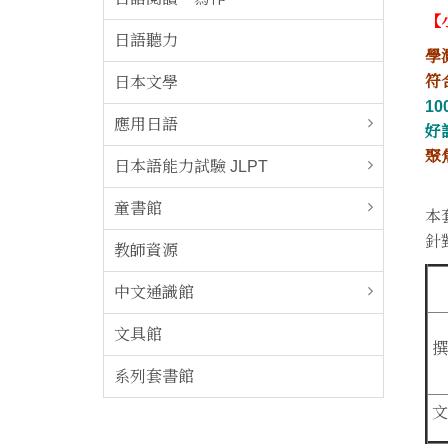
【
日語聽力
學
符
日本文學
1
應用日語
好
聚
日本語能力試驗 JLPT
童書館
本
針
教師資源
中文通識館
文具館
撰
系列套書館
文