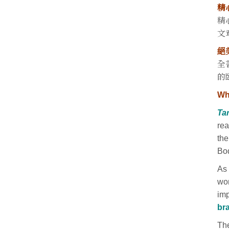
精
精
文
絕
全
的
Wh
Ta
rea
the
Bod
As 
wor
imp
br
The