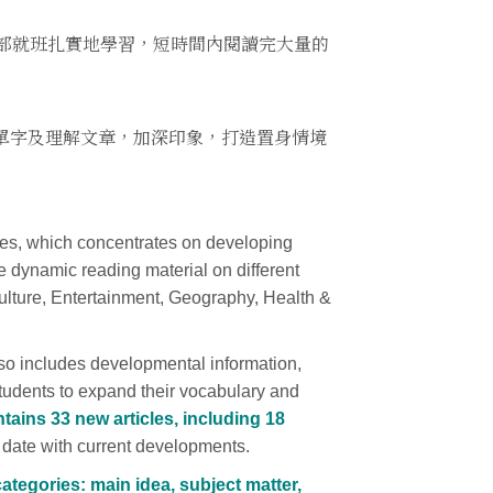
按部就班扎實地學習，短時間內閱讀完大量的
單字及理解文章，加深印象，打造置身情境
es, which concentrates on developing
e dynamic reading material on different
Culture, Entertainment, Geography, Health &
lso includes developmental information,
students to expand their vocabulary and
tains 33 new articles, including 18
o date with current developments.
categories: main idea, subject matter,