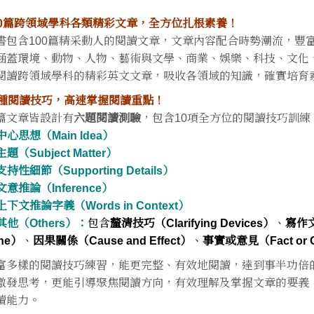
00篇跨領域學科各類精彩文章，全方位扎根素養！
書包含100篇精采動人的閱讀文章，文章內容配合時勢潮流，豐
涵蓋環境、動物、人物、藝術與文學、商業、娛樂、科技、文化
閱讀跨領域學科的精彩英文文章，吸收各領域的知識，確實培育
0種閱讀技巧，高速掌握閱讀重點！
篇文章皆設計有
六題閱讀測驗
，包含10項全方位的閱讀技巧訓練
 中心思想（Main Idea）
 主題（Subject Matter）
 支持性細節（Supporting Details）
 文意推論（Inference）
 上下文推論字義（Words in Context）
 其他（Others）：
包含
釐清技巧（Clarifying Devices）
、
寫作文
ne）
、
因果關係（Cause and Effect）
、
事實或意見（Fact or O
富多樣的閱讀技巧練習，能更完整、有效地閱讀，達到事半功倍
激發思考，更能引導聚焦閱讀方向，有效理解及掌握文章的要義
讀能力。