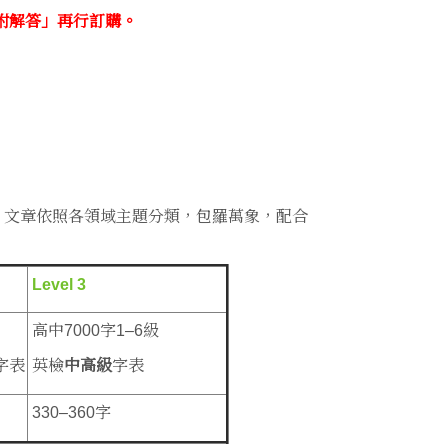
附解答」再行訂購。
。文章依照各領域主題分類，包羅萬象，配合
Level 3
高中7000字1–6級
字表
英檢
中高級
字表
330–360字