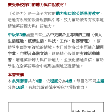
廣受學校採用的聽力與口說教材！
《英語力》是一套全方位的
聽力與口說英語學習教材
，
透過有系統的設計規劃與引導，致力幫助讀者有效率地
精通英語聽力與口語能力。
中級第3冊
涵蓋日常生活
中更廣泛且專精的主題（個人
生活經驗、感情生活、科技、工作、財務管理）
，幫
助學生面對更複雜的情境。本冊針對各式主題補充
活用
字彙
、
句型及高階文法
，透過精心設計的
有趣活動練
習
，增進英語聽力與口語能力，並強化溝通自信，幫助
學生在全英語場合中輕鬆無礙地恣意溝通。
本書架構
本
系列套書
共有
4冊
，依
程度
分為
4級
。每冊依不同
主題
分為
16課
，有助於讀者循序漸進地增強實力。
High School