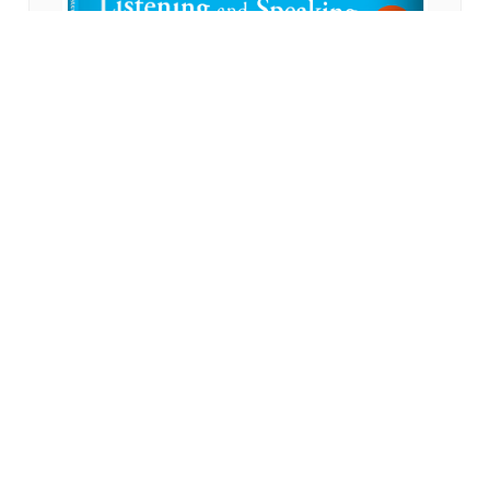
English Now! 1 : Listening and Speaking in
Everyday Life (2nd Ed., With iCosmos Audio APP)
（With No Answer Key／無附解答）