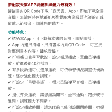
搭配寂天雲APP聆聽訓練聽力最有效！
掃描書封QR Code下載「寂天雲」App，即能下載全書
音檔，無論何時何地都能輕鬆聽取專業母語老師的正確
道地示範發音，訓練您的聽力。
功能特色：
✔ 透過本App，可下載每本書的音檔，即點即播。
✔ App 內建掃描器，掃描書本內頁QR Code ，可直接
對應到書本內容，播放音檔。
✔ 可根據自我學習狀況，設定循環播放、單曲重複播
放、前進後退10秒播放。
✔ 有多段語速可供選擇播放，可依學習情況調整快慢語
速，逐步強化聽力訓練。
✔ 可設定［星號書籤］，標示重點複習音檔，重複播
放。
✔ 提供背景播放，讓您無論開車、坐車通勤、跑步或行
進間，訓練聽力不間斷。
✔ 可設定播放時間，讓您睡前也能預設關閉時間，把握