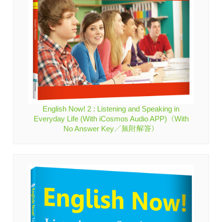
English Now! 2 : Listening and Speaking in
Everyday Life (With iCosmos Audio APP)（With
No Answer Key／無附解答）