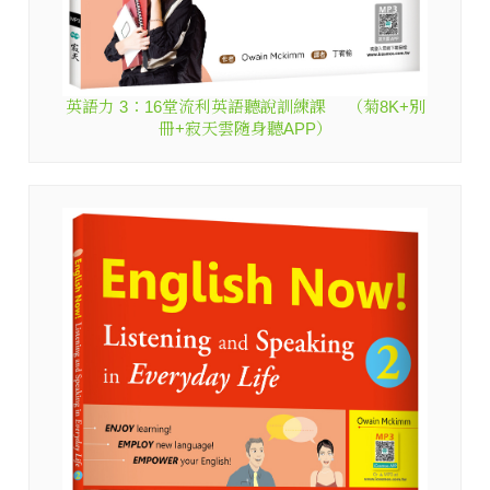
英語力 3：16堂流利英語聽說訓練課 （菊8K+別
冊+寂天雲隨身聽APP）