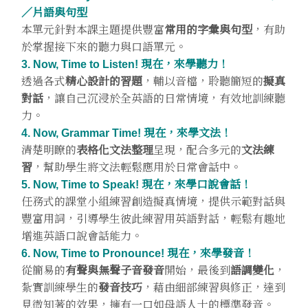
／片語與句型
本單元針對本課主題提供豐富
常用的字彙與句型
，有助
於掌握接下來的聽力與口語單元。
3. Now, Time to Listen! 現在，來學聽力！
透過各式
精心設計的習題
，輔以音檔，聆聽簡短的
擬真
對話
，讓自己沉浸於全英語的日常情境，有效地訓練聽
力。
4. Now, Grammar Time! 現在，來學文法！
清楚明瞭的
表格化文法整理
呈現，配合多元的
文法練
習
，幫助學生將文法輕鬆應用於日常會話中。
5. Now, Time to Speak! 現在，來學口說會話！
任務式的課堂小組練習創造擬真情境，提供示範對話與
豐富用詞，引導學生彼此練習用英語對話，輕鬆有趣地
增進英語口說會話能力。
6. Now, Time to Pronounce! 現在，來學發音！
從簡易的
有聲與無聲子音發音
開始，最後到
語調變化
，
紮實訓練學生的
發音技巧
，藉由細部練習與修正，達到
見微知著的效果，擁有一口如母語人士的標準發音。