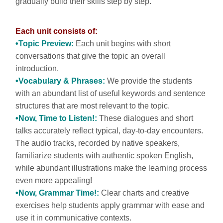
gradually build their skills step by step.
Each unit consists of:
•Topic Preview:
Each unit begins with short
conversations that give the topic an overall
introduction.
•Vocabulary & Phrases:
We provide the students
with an abundant list of useful keywords and sentence
structures that are most relevant to the topic.
•Now, Time to Listen!:
These dialogues and short
talks accurately reflect typical, day-to-day encounters.
The audio tracks, recorded by native speakers,
familiarize students with authentic spoken English,
while abundant illustrations make the learning process
even more appealing!
•Now, Grammar Time!:
Clear charts and creative
exercises help students apply grammar with ease and
use it in communicative contexts.